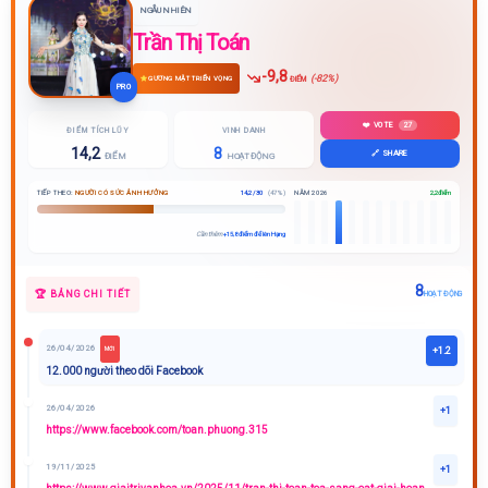
NGẪU NHIÊN
Trần Thị Toán
-9,8
(-82%)
GƯƠNG MẶT TRIỂN VỌNG
ĐIỂM
PRO
❤️ VOTE
27
ĐIỂM TÍCH LŨY
VINH DANH
14,2
8
🔗 SHARE
ĐIỂM
HOẠT ĐỘNG
TIẾP THEO:
NGƯỜI CÓ SỨC ẢNH HƯỞNG
14,2 / 30
(47%)
NĂM 2026
2,2 điểm
Cần thêm
+15,8 điểm để lên Hạng
8
🏆 BẢNG CHI TIẾT
HOẠT ĐỘNG
26/04/2026
+1.2
MỚI
12.000 người theo dõi Facebook
26/04/2026
+1
https://www.facebook.com/toan.phuong.315
19/11/2025
+1