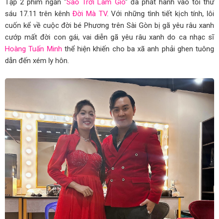
con đường” trên sàn runway
Tập 2 phim ngắn "
Sao Trời Làm Gió
" đã phát hành vào tối thứ
sáu 17.11 trên kênh
Đời Mà TV
. Với những tình tiết kịch tính, lôi
Vedette tuổi 5 - Nguyễn Ngọc Bảo Ngân và hành trình tự
cuốn kể về cuộc đời bé Phương trên Sài Gòn bị gã yêu râu xanh
cướp mất đời con gái, vai diễn gã yêu râu xanh do ca nhạc sĩ
tin tỏa sáng
Hoàng Tuấn Minh
thể hiện khiến cho ba xã anh phải ghen tuông
Đoàn ballet đương đại hàng đầu thế giới - Eifman Ballet
dẫn đến xém ly hôn.
lần đầu biểu diễn tại Việt Nam
Lê Minh Khang - Cậu bé 9 tuổi bản lĩnh trở thành Đại sứ
The Aura - T.A Generation
ATG - Công ty âm nhạc dần khẳng định đẳng cấp qua
mùa 1 “Giọng Hát Vàng ATG Việt Nam”
Hoa Hậu Doanh Nhân Châu Á 2024 Nguyễn Thị Kim Dung
Gây Ấn Tượng Khi Ngồi Ghế Giám Khảo Tại Huế
Nguyễn Phương Nhã Hân - Tỏa sáng bằng đam mê và sự