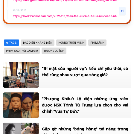
https://www.giaitrivanhoa.vn/2025/11/tran-thi-toan-toa-sang-oat-giai-hoang-2.html
19/11/2025
+1
https://www.baohoahau.com/2025/11/than-thai-cuon-hut-cua-nu-doanh-nhan.html
19/11/2025
+1
https://www.giaitrivanhoa.vn/2025/11/tran-thi-toan-toa-sang-oat-giai-hoang-2.html
TAGS:
19/11/2025
ĐẠO DIỄN KHANG ĐIỀN
HOÀNG TUẤN MINH
PHIM ẢNH
+1
https://www.baohoahau.com/2025/11/than-thai-cuon-hut-cua-nu-doanh-nhan.html
PHIM SAO TRỜI LÀM GIÓ
TRƯƠNG QUỲNH
18/11/2025
+3
Đại Sứ BestFace 2025
"Bí mật của người vợ": Nếu chỉ yêu thôi, có
thể cùng nhau vượt qua sóng gió?
17/11/2025
+5
Á Hoàng 2 Nữ Hoàng Doanh Nhân Văn Hóa Việt 2025
"Phượng Khấu": Lộ diện những ứng viên
được NSX Trịnh Tú Trung lựa chọn cho vai
chính "Vua Tự Đức"
Gặp gỡ những "bóng hồng" tài năng trong