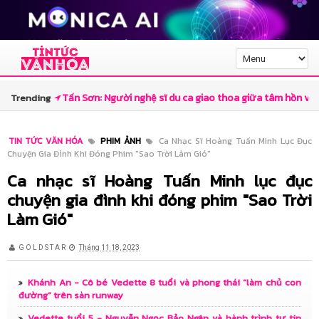
Tấn Sơn: Người nghệ sĩ du ca giao thoa giữa tâm hồn và
Trending
trí tuệ
TIN TỨC VĂN HÓA
PHIM ẢNH
Ca Nhạc Sĩ Hoàng Tuấn Minh Lục Đục
Chuyện Gia Đình Khi Đóng Phim "Sao Trời Làm Gió"
Nhà thơ Lê Minh Quốc và góc nhìn văn chương về “Ngẫm
Ca nhạc sĩ Hoàng Tuấn Minh lục đục
– Cười” của Trần Minh Cường
chuyện gia đình khi đóng phim "Sao Trời
Canva đưa sáng tạo ứng dụng AI tại Việt Nam bước vào
Làm Gió"
kỷ nguyên mới với Canva AI 2.0
G O L D S T A R
Tháng 11 18, 2023
Hiệu năng Galaxy A07 5G: Dimensity 6300 6nm đủ
Khánh An - Cô bé Vedette 8 tuổi và phong thái “làm chủ con
đường” trên sàn runway
mạnh cho nhu cầu 2026 hay chỉ “vừa đủ dùng”?
Vedette tuổi 5 - Nguyễn Ngọc Bảo Ngân và hành trình tự tin