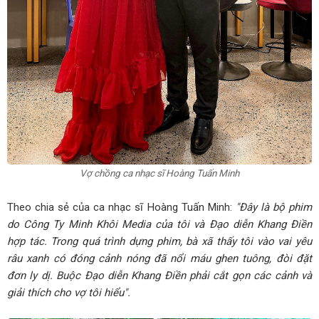
nỗ lực bền bỉ
Lê Trần Anh Khôi - Mẫu nhí tiềm năng và hành trình theo
đuổi ánh đèn sân khấu
Lisa Tran Triumphantly Wins “Double Titles” at the Miss
Global Peace Entrepreneur 2025 Pageant
Vicky Vân Anh: Sự bí ẩn lôi cuốn là điều kiện cần của một
Vợ chồng ca nhạc sĩ Hoàng Tuấn Minh
siêu sao
Theo chia sẻ của ca nhạc sĩ Hoàng Tuấn Minh:
"Đây là bộ phim
Những tiêu chí nên kiểm tra trước khi mua HONOR 600
do Công Ty Minh Khôi Media của tôi và Đạo diễn Khang Điền
hợp tác. Trong quá trình dựng phim, bà xã thấy tôi vào vai yêu
râu xanh có đóng cảnh nóng đã nổi máu ghen tuông, đòi đặt
đơn ly dị. Buộc Đạo diễn Khang Điền phải cắt gọn các cảnh và
giải thích cho vợ tôi hiểu".