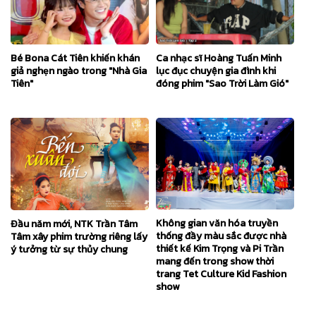
Bé Bona Cát Tiên khiến khán
Ca nhạc sĩ Hoàng Tuấn Minh
giả nghẹn ngào trong "Nhà Gia
lục đục chuyện gia đình khi
Tiên"
đóng phim "Sao Trời Làm Gió"
Không gian văn hóa truyền
Đầu năm mới, NTK Trần Tâm
thống đầy màu sắc được nhà
Tâm xây phim trường riêng lấy
thiết kế Kim Trọng và Pi Trần
ý tưởng từ sự thủy chung
mang đến trong show thời
trang Tet Culture Kid Fashion
show