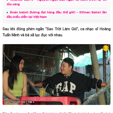
Ra mắt sách “Tâm hồn của Minh”: Hành trình đồng hành
tỏa sáng
Đoàn ballet đương đại hàng đầu thế giới - Eifman Ballet lần
cùng trẻ tự kỉ
đầu biểu diễn tại Việt Nam
30 năm hợp tác thương mại Việt - Mỹ vượt thách thức,
Sau khi đóng phim ngắn "Sao Trời Làm Gió", ca nhạc sĩ Hoàng
mở không gian phát triển mới
Tuấn Minh và bà xã lục đục với nhau.
HD Hyundai Electric x K League đồng hành cùng thanh
thiếu niên Việt Nam
Thí sinh Ngô Thị Kiều Anh được đánh giá là thí sinh nhiều
màu sắc cho Hoa hậu Du lịch Việt Nam
Lê Phạm Linh Đan - Bản lĩnh dẫn đầu và hành trình tự
hào khẳng định cá tính
Khánh An - Cô bé Vedette 8 tuổi và phong thái “làm chủ