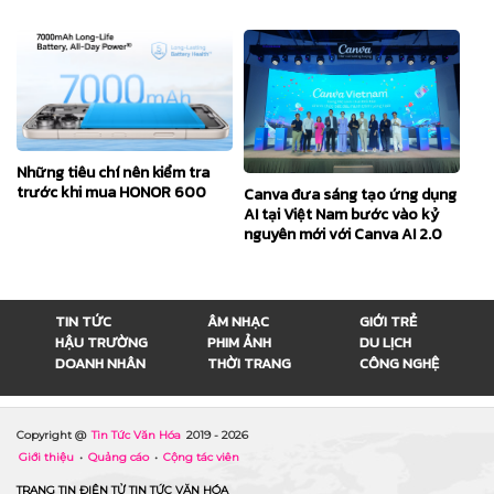
Những tiêu chí nên kiểm tra
trước khi mua HONOR 600
Canva đưa sáng tạo ứng dụng
AI tại Việt Nam bước vào kỷ
nguyên mới với Canva AI 2.0
TIN TỨC
ÂM NHẠC
GIỚI TRẺ
HẬU TRƯỜNG
PHIM ẢNH
DU LỊCH
DOANH NHÂN
THỜI TRANG
CÔNG NGHỆ
Copyright @
Tin Tức Văn Hóa
2019 -
2026
Giới thiệu
•
Quảng cáo
•
Cộng tác viên
TRANG TIN ĐIỆN TỬ TIN TỨC VĂN HÓA