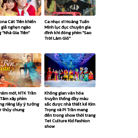
ona Cát Tiên khiến
Ca nhạc sĩ Hoàng Tuấn
 giả nghẹn ngào
Minh lục đục chuyện gia
 "Nhà Gia Tiên"
đình khi đóng phim "Sao
Trời Làm Gió"
Không gian văn hóa
năm mới, NTK Trần
truyền thống đầy màu
Tâm xây phim
sắc được nhà thiết kế Kim
ng riêng lấy ý tưởng
Trọng và Pi Trần mang
ự thủy chung
đến trong show thời trang
Tet Culture Kid Fashion
show