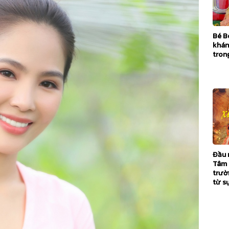
Bé B
khán
trong
Đầu 
Tâm 
trườ
từ s