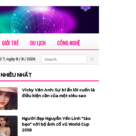
GIỚI TRẺ
DU LỊCH
CÔNG NGHỆ
 7, ngày 8 / 8 /
2026
 NHIỀU NHẤT
Vicky Vân Anh: Sự bí ẩn lôi cuốn là
điều kiện cần của một siêu sao
Người đẹp Nguyễn Yến Linh "táo
bạo" với bộ ảnh cổ vũ World Cup
2018