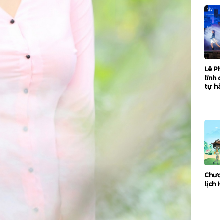
Lê P
lĩnh 
tự h
Chươ
lịch