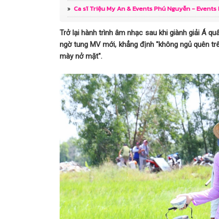
Ca sĩ Triệu My An & Events Phú Nguyễn - Events
Hiệu năng Galaxy A07 5G: Dimensity
mạnh cho nhu cầu 2026 hay chỉ “vừa
Trở lại hành trình âm nhạc sau khi giành giải Á 
ngờ tung MV mới, khẳng định "không ngủ quên trê
Ra mắt sách “Tâm hồn của Minh”: Hàn
mày nở mặt".
cùng trẻ tự kỉ
30 năm hợp tác thương mại Việt - Mỹ
mở không gian phát triển mới
HD Hyundai Electric x K League đồng
thiếu niên Việt Nam
Thí sinh Ngô Thị Kiều Anh được đánh g
màu sắc cho Hoa hậu Du lịch Việt Na
Lê Phạm Linh Đan - Bản lĩnh dẫn đầu 