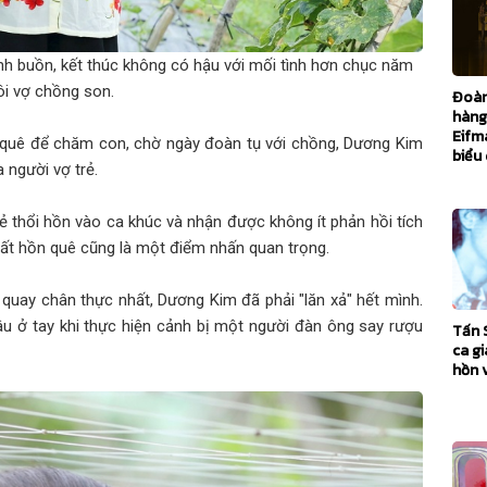
nh buồn, kết thúc không có hậu với mối tình hơn chục năm
ôi vợ chồng son.
Đoàn
hàng 
Eifm
quê để chăm con, chờ ngày đoàn tụ với chồng, Dương Kim
biểu 
 người vợ trẻ.
ẻ thổi hồn vào ca khúc và nhận được không ít phản hồi tích
ất hồn quê cũng là một điểm nhấn quan trọng.
quay chân thực nhất, Dương Kim đã phải "lăn xả" hết mình.
âu ở tay khi thực hiện cảnh bị một người đàn ông say rượu
Tấn 
ca g
hồn v