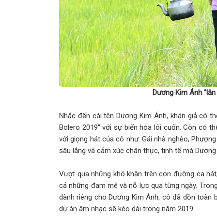
hào khẳng định cá tính
Khánh An - Cô bé Vedette 8 tuổi và p
con đường” trên sàn runway
Vedette tuổi 5 - Nguyễn Ngọc Bảo Ng
tin tỏa sáng
Dương Kim Ánh "lăn 
Đoàn ballet đương đại hàng đầu thế g
Nhắc đến cái tên Dương Kim Ánh, khán giả có th
lần đầu biểu diễn tại Việt Nam
Bolero 2019" với sự biến hóa lôi cuốn. Còn có t
với giọng hát của cô như: Gái nhà nghèo, Phượng 
Lê Minh Khang - Cậu bé 9 tuổi bản lĩn
sâu lắng và cảm xúc chân thực, tinh tế mà Dương
The Aura - T.A Generation
Vượt qua những khó khăn trên con đường ca hát
ATG - Công ty âm nhạc dần khẳng đị
cả những đam mê và nỗ lực qua từng ngày. Trong
dành riêng cho Dương Kim Ánh, cô đã dồn toàn 
mùa 1 “Giọng Hát Vàng ATG Việt Nam”
dự án âm nhạc sẽ kéo dài trong năm 2019.