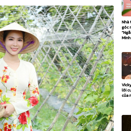
uyễn Thị Kim Dung
o Tại Huế
Nhà 
bằng đam mê và sự
góc 
“Ngẫ
Minh
 và hành trình theo
itles” at the Miss
Vick
geant
lôi c
của 
ều kiện cần của một