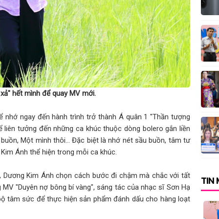
hong thái “làm chủ
ân và hành trình tự
xả" hết mình để quay MV mới.
iới - Eifman Ballet
ể nhớ ngay đến hành trình trở thành Á quân 1 "Thần tượng
hể liên tưởng đến những ca khúc thuộc dòng bolero gắn liền
buồn, Một mình thôi... Đặc biệt là nhớ nét sầu buồn, tâm tư
h trở thành Đại sứ
 Kim Ánh thể hiện trong mỗi ca khúc.
, Dương Kim Ánh chọn cách bước đi chậm mà chắc với tất
TIN
nh đẳng cấp qua
 MV "Duyên nợ bông bí vàng", sáng tác của nhạc sĩ Sơn Hạ
bộ tâm sức để thực hiện sản phẩm đánh dấu cho hàng loạt