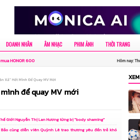
DOANH NHÂN
ÂM NHẠC
PHIM ẢNH
THỜI TRANG
khi mua HONOR 600
Hôm nay: Thứ
oa giữa tâm hồn và
XEM
ăn Xả" Hết Mình Để Quay MV Mới
t mình để quay MV mới
ăn chương về “Ngẫm
 Thế Giới Nguyễn Thị Lan Hương từng bị "body shaming"
Việt Nam bước vào
 Bảo cùng diễn viên Quỳnh Lê trao thương yêu đến trẻ khó