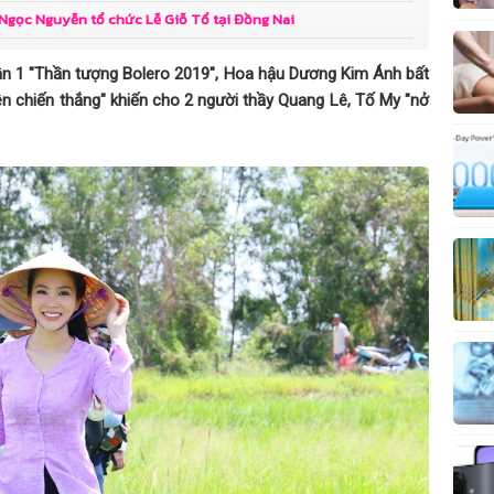
 Ngọc Nguyễn tổ chức Lễ Giỗ Tổ tại Đồng Nai
 6300 6nm đủ
 đủ dùng”?
quân 1 "Thần tượng Bolero 2019", Hoa hậu Dương Kim Ánh bất
n chiến thắng" khiến cho 2 người thầy Quang Lê, Tố My "nở
h trình đồng hành
 vượt thách thức,
 hành cùng thanh
iá là thí sinh nhiều
m
và hành trình tự