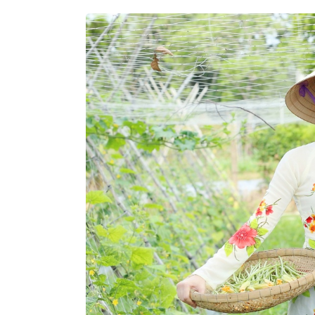
Hoa Hậu Doanh Nhân Châu Á 2024 Ng
Gây Ấn Tượng Khi Ngồi Ghế Giám Khả
Nguyễn Phương Nhã Hân - Tỏa sáng 
nỗ lực bền bỉ
Lê Trần Anh Khôi - Mẫu nhí tiềm năng
đuổi ánh đèn sân khấu
Lisa Tran Triumphantly Wins “Double T
Global Peace Entrepreneur 2025 Pa
Vicky Vân Anh: Sự bí ẩn lôi cuốn là đi
siêu sao