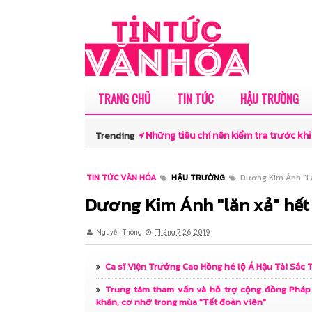
TRANG CHỦ
TIN TỨC
HẬU TRƯỜNG
Những tiêu chí nên kiểm tra trước 
Trending
Tấn Sơn: Người nghệ sĩ du ca giao th
TIN TỨC VĂN HÓA
HẬU TRƯỜNG
Dương Kim Ánh "l
trí tuệ
Dương Kim Ánh "lăn xả" hế
Nhà thơ Lê Minh Quốc và góc nhìn v
Nguyễn Thông
Tháng 7 26, 2019
– Cười” của Trần Minh Cường
Ca sĩ Viện Trưởng Cao Hồng hé lộ Á Hậu Tài Sắc
Canva đưa sáng tạo ứng dụng AI tại 
Trung tâm tham vấn và hỗ trợ cộng đồng Pháp
khăn, cơ nhỡ trong mùa "Tết đoàn viên"
kỷ nguyên mới với Canva AI 2.0