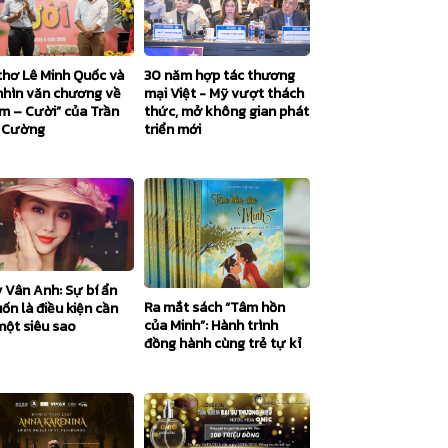
thơ Lê Minh Quốc và
30 năm hợp tác thương
nhìn văn chương về
mại Việt - Mỹ vượt thách
m – Cười” của Trần
thức, mở không gian phát
 Cường
triển mới
y Vân Anh: Sự bí ẩn
Ra mắt sách “Tâm hồn
uốn là điều kiện cần
của Minh”: Hành trình
một siêu sao
đồng hành cùng trẻ tự kỉ