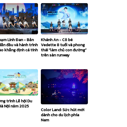
hạm Linh Đan - Bản
Khánh An - Cô bé
dẫn đầu và hành trình
Vedette 8 tuổi và phong
ào khẳng định cá tính
thái “làm chủ con đường”
trên sàn runway
ng trình Lễ hội Du
 Hà Nội năm 2025
Color Land: Sức hút mới
dành cho du lịch phía
Nam