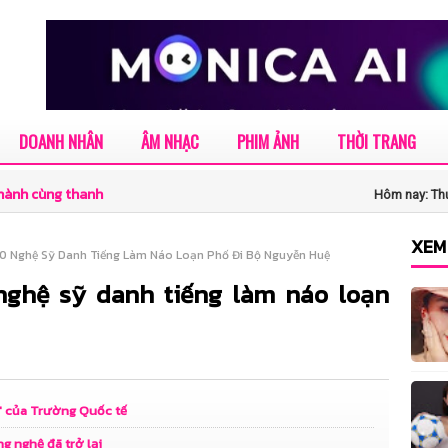
DOANH NHÂN
ÂM NHẠC
PHIM ẢNH
THỜI TRANG
 hành cùng thanh
Hôm nay: Thứ
XEM
 90 Nghệ Sỹ Danh Tiếng Làm Náo Loạn Phố Đi Bộ Nguyễn Huệ
iá là thí sinh nhiều
 nghệ sỹ danh tiếng làm náo loạn
m
và hành trình tự
" của Trường Quốc tế
hong thái “làm chủ
g nghệ đã trở lại