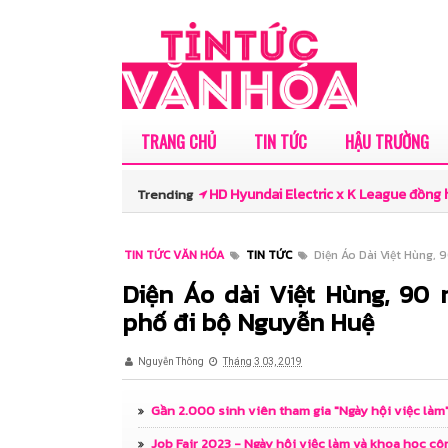
TRANG CHỦ
TIN TỨC
HẬU TRƯỜNG
HD Hyundai Electric x K League đồng
Trending
thiếu niên Việt Nam
TIN TỨC VĂN HÓA
TIN TỨC
Diện Áo Dài Việt Hùng,
Thí sinh Ngô Thị Kiều Anh được đánh g
Diện Áo dài Việt Hùng, 90
phố đi bộ Nguyễn Huệ
màu sắc cho Hoa hậu Du lịch Việt Na
Lê Phạm Linh Đan - Bản lĩnh dẫn đầu 
Nguyễn Thông
Tháng 3 03, 2019
hào khẳng định cá tính
Gần 2.000 sinh viên tham gia "Ngày hội việc làm
Khánh An - Cô bé Vedette 8 tuổi và p
Job Fair 2023 - Ngày hội việc làm và khoa học côn