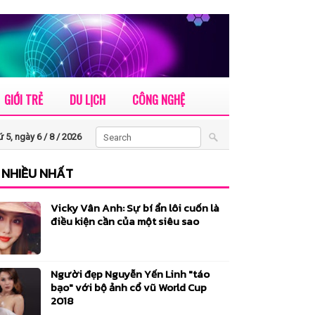
GIỚI TRẺ
DU LỊCH
CÔNG NGHỆ
 5, ngày 6 / 8 /
2026
 NHIỀU NHẤT
Vicky Vân Anh: Sự bí ẩn lôi cuốn là
điều kiện cần của một siêu sao
Người đẹp Nguyễn Yến Linh "táo
bạo" với bộ ảnh cổ vũ World Cup
2018