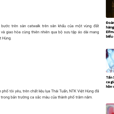
Đoàn
i bước trên sàn catwalk trên sân khấu của một vùng đất
hàng 
Eifm
và giao hòa cùng thiên nhiên qua bộ sưu tập áo dài mang
biểu 
t Hùng.
Tấn 
ca g
hồn v
phố tôi yêu, trên chất liệu lụa Thái Tuấn, NTK Việt Hùng đã
t, trong bản trường ca sắc màu của thành phố trăm năm.