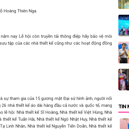
bằng đam mê và sự
ỗ Hoàng Thiên Nga.
 và hành trình theo
, năm nay Lễ hội còn truyền tải thông điệp hãy bảo vệ môi
 sưu tập của các nhà thiết kế cũng như các hoạt động đồng
itles” at the Miss
geant
ều kiện cần của một
khi mua HONOR 600
là sự tham gia của 15 gương mặt Đại sứ hình ảnh, người nổi
TIN
ùng 26 nhà thiết kế áo dài hàng đầu cả nước và quốc tế, mang
oa giữa tâm hồn và
 lễ hội: Nhà thiết kế Sĩ Hoàng, Nhà thiết kế Việt Hùng, Nhà
 thiết kế Tuấn Hải, Nhà thiết kế Ngô Nhật Huy, Nhà thiết kế
 Tạ Linh Nhân, Nhà thiết kế Nguyễn Tiến Doãn, Nhà thiết kế