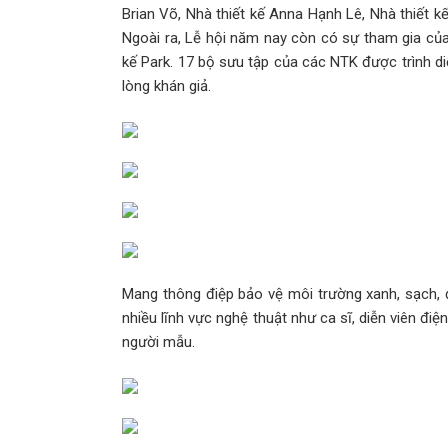
Nhà thơ Lê Minh Quốc và góc nhìn v
Brian Võ, Nhà thiết kế Anna Hạnh Lê, Nhà thiết k
Ngoài ra, Lễ hội năm nay còn có sự tham gia của
– Cười” của Trần Minh Cường
kế Park. 17 bộ sưu tập của các NTK được trình d
lòng khán giả.
Canva đưa sáng tạo ứng dụng AI tại 
kỷ nguyên mới với Canva AI 2.0
Hiệu năng Galaxy A07 5G: Dimensity
mạnh cho nhu cầu 2026 hay chỉ “vừa
Ra mắt sách “Tâm hồn của Minh”: Hàn
cùng trẻ tự kỉ
Mang thông điệp bảo vệ môi trường xanh, sạch, đ
nhiều lĩnh vực nghệ thuật như ca sĩ, diễn viên điệ
30 năm hợp tác thương mại Việt - Mỹ
người mẫu.
mở không gian phát triển mới