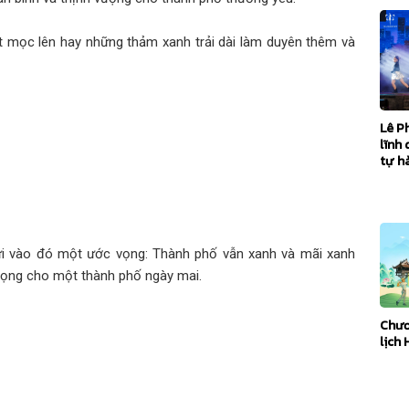
át mọc lên hay những thảm xanh trải dài làm duyên thêm và
Lê P
lĩnh 
tự h
ửi vào đó một ước vọng: Thành phố vẫn xanh và mãi xanh
vọng cho một thành phố ngày mai.
Chươ
lịch