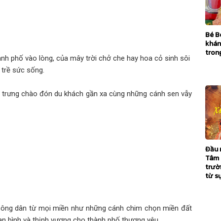
Bé B
khán
trong
nh phố vào lòng, của mây trời chở che hay hoa cỏ sinh sôi
 trề sức sống.
ặc trưng chào đón du khách gần xa cùng những cánh sen vẫy
Đầu 
Tâm 
trườ
từ s
 công dân từ mọi miền như những cánh chim chọn miền đất
n bình và thịnh vượng cho thành phố thương yêu.