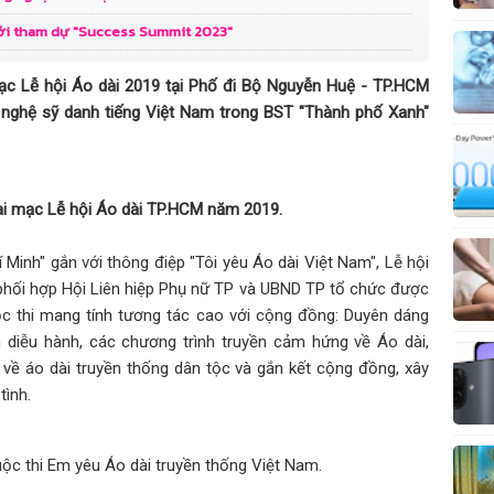
iới tham dự "Success Summit 2023"
ân và hành trình tự
ạc Lễ hội Áo dài 2019 tại Phố đi Bộ Nguyễn Huệ - TP.HCM
 nghệ sỹ danh tiếng Việt Nam trong BST "Thành phố Xanh"
iới - Eifman Ballet
i mạc Lễ hội Áo dài TP.HCM năm 2019.
h trở thành Đại sứ
Minh" gắn với thông điệp "Tôi yêu Áo dài Việt Nam", Lễ hội
phối hợp Hội Liên hiệp Phụ nữ TP và UBND TP tổ chức được
ộc thi mang tính tương tác cao với cộng đồng: Duyên dáng
nh đẳng cấp qua
h diễu hành, các chương trình truyền cảm hứng về Áo dài,
 về áo dài truyền thống dân tộc và gắn kết cộng đồng, xây
tình.
uyễn Thị Kim Dung
c thi Em yêu Áo dài truyền thống Việt Nam.
o Tại Huế