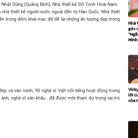
ăn chương về “Ngẫm
ế Nhật Dũng (Quảng Bình), Nhà thiết kế Đỗ Trịnh Hoài Nam...
 nhà thiết kế người nước ngoài đến từ Hàn Quốc: Nhà thiết
iễn trong đêm khai mạc đã để lại những ấn tượng đẹp trong
Nhà 
Việt Nam bước vào
góc 
“Ngẫ
Minh
 6300 6nm đủ
 đủ dùng”?
h trình đồng hành
Vick
ẹp và văn minh, 90 nghệ sĩ Việt nổi tiếng hoạt động trong
lôi c
n ảnh, nghệ sĩ sân khấu... đã được mời tham dự trong vai trò
của 
 vượt thách thức,