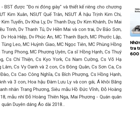
 - BST được "Đo ni đóng giày" và thiết kế riêng cho chương
NSƯT Kim Xuân, NSƯT Quế Trân, NSƯT Á hậu Trịnh Kim Chi,
v Kim Tuyến, Dv Kha Ly, Dv Thanh Duy, Dv Kim Khánh, Dv Mai
ều Trinh, Dv Thanh Tú, Dv Hiền Mai và con trai, Dv Bảo Sơn,
, Dv Hoà Hiệp, Dv Phúc An, MC Thanh Bạch, MC Phước Lập,
Nhữn
 Tùng Leo, MC Huỳnh Giao, MC Ngọc Tiên, MC Phùng Hồng
tra 
 Trung Phong, MC Phương Uyên, Ca sĩ Hồng Hạnh, Cs Thuý
600
g, Cs Chí Thiện, Cs Kyo York, Cs Nam Cường, Cs Võ Hạ
 Lâm, Cs Vy Oanh và 2 con, Cs Đông Quân, Cs Sơn Ca, Cs
Đào, Cs Cao Công Nghĩa, Cs Bích Phượng, Cs Hồng Hạnh,
h và 3 con, Hoa hậu Đàm Lưu Ly và con gái, Á khôi Băng
Doanh nhân Trang Phương, Siêu mẫu Hồ Đức Vĩnh, Đỗ Hoàng
18, mẫu nhí Đỗ Hoàng Thiên Nga, Mai Phương - Quán quân
quân Duyên dáng Áo dài 2018...