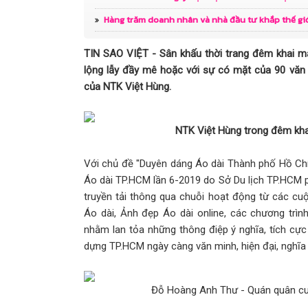
con đường” trên sàn runway
Hàng trăm doanh nhân và nhà đầu tư khắp thế g
Vedette tuổi 5 - Nguyễn Ngọc Bảo Ng
TIN SAO VIỆT - Sân khấu thời trang đêm khai m
lộng lẫy đầy mê hoặc với sự có mặt của 90 văn
tin tỏa sáng
của NTK Việt Hùng.
Đoàn ballet đương đại hàng đầu thế g
lần đầu biểu diễn tại Việt Nam
NTK Việt Hùng trong đêm kha
Lê Minh Khang - Cậu bé 9 tuổi bản lĩn
Với chủ đề "Duyên dáng Áo dài Thành phố Hồ Chí 
Áo dài TP.HCM lần 6-2019 do Sở Du lịch TP.HCM 
The Aura - T.A Generation
truyền tải thông qua chuỗi hoạt động từ các cu
ATG - Công ty âm nhạc dần khẳng đị
Áo dài, Ảnh đẹp Áo dài online, các chương trìn
nhằm lan tỏa những thông điệp ý nghĩa, tích cực
mùa 1 “Giọng Hát Vàng ATG Việt Nam”
dựng TP.HCM ngày càng văn minh, hiện đại, nghĩa 
Hoa Hậu Doanh Nhân Châu Á 2024 Ng
Đỗ Hoàng Anh Thư - Quán quân cuộ
Gây Ấn Tượng Khi Ngồi Ghế Giám Khả