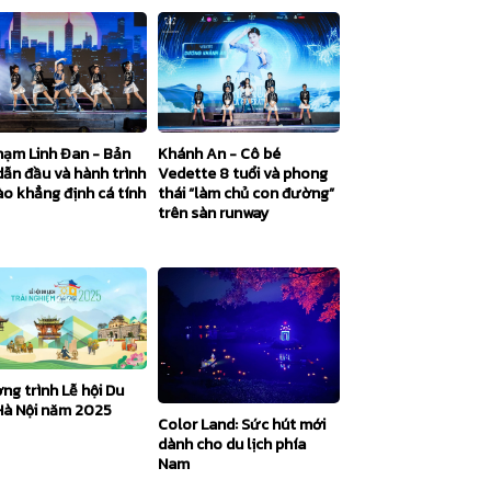
hạm Linh Đan - Bản
Khánh An - Cô bé
dẫn đầu và hành trình
Vedette 8 tuổi và phong
ào khẳng định cá tính
thái “làm chủ con đường”
trên sàn runway
ng trình Lễ hội Du
 Hà Nội năm 2025
Color Land: Sức hút mới
dành cho du lịch phía
Nam