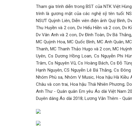
Tham gia trình diễn trong BST của NTK Việt Hùng
trình là gương mặt của các nghệ sỹ tên tuổi: 
NSƯT Quỳnh Liên, Diễn viên điện ảnh Quý Bình, D
Thu Huyền và 2 con, Dv Hiếu Hiền và 2 con, Dv Ki
Dv Vân Anh và 2 con, Dv Đình Toàn, Dv Bá Thắng
MC Quỳnh Hoa, MC Quốc Bình, MC Anh Quân, MC
Thanh, MC Thanh Thảo Hugo và 2 con, MC Huỳnh
Uyên, Cs Dương Hồng Loan, Cs Nguyễn Phi Hùn
Trâm, Cs Nguyên Vũ, Cs Hoàng Bách, Cs Đỗ Tùng
Hạnh Nguyên, CS Nguyễn Lê Bá Thắng, Cs Đông 
Nhóm Phù sa, Nhóm V Music, Hoa hậu Hà Kiều An
Châu và con trai, Hoa hậu Thái Nhiên Phương; 
Anh Thư - Quán quân Em yêu Áo dài Việt Nam 20
Duyên dáng Áo dài 2018; Lương Văn Thêm - Quán 