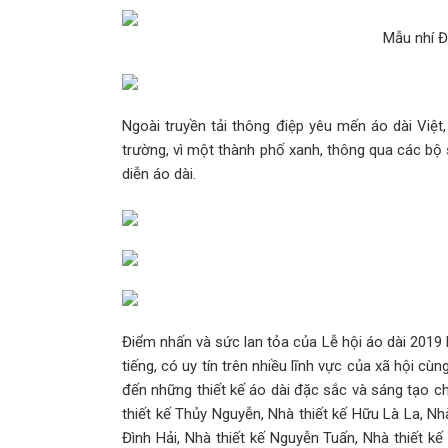
Nguyễn Phương Nhã Hân - Tỏa sáng 
Mẫu nhí Đ
nỗ lực bền bỉ
Lê Trần Anh Khôi - Mẫu nhí tiềm năng
Ngoài truyền tải thông điệp yêu mến áo dài Việt
đuổi ánh đèn sân khấu
trường, vì một thành phố xanh, thông qua các bộ
diễn áo dài.
Lisa Tran Triumphantly Wins “Double T
Global Peace Entrepreneur 2025 Pa
Vicky Vân Anh: Sự bí ẩn lôi cuốn là đi
siêu sao
Những tiêu chí nên kiểm tra trước 
Điểm nhấn và sức lan tỏa của Lễ hội áo dài 2019 
tiếng, có uy tín trên nhiều lĩnh vực của xã hội c
Tấn Sơn: Người nghệ sĩ du ca giao th
đến những thiết kế áo dài đặc sắc và sáng tạo cho
thiết kế Thủy Nguyễn, Nhà thiết kế Hữu Là La, Nhà
trí tuệ
Đình Hải, Nhà thiết kế Nguyễn Tuấn, Nhà thiết kế