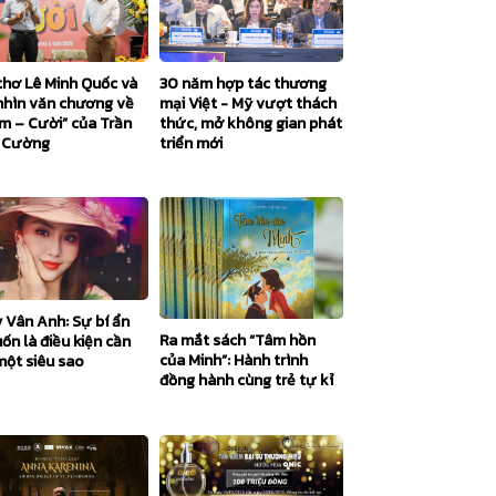
thơ Lê Minh Quốc và
30 năm hợp tác thương
nhìn văn chương về
mại Việt - Mỹ vượt thách
m – Cười” của Trần
thức, mở không gian phát
 Cường
triển mới
y Vân Anh: Sự bí ẩn
Ra mắt sách “Tâm hồn
uốn là điều kiện cần
của Minh”: Hành trình
một siêu sao
đồng hành cùng trẻ tự kỉ