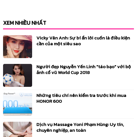
03/12/2025
+1
Hội nghị vận động hỗ trợ nạn nhân chất độc màu da cam 2025
XEM NHIỀU NHẤT
03/04/2025
+1
Fashion Runway Vũng Tàu 2025
Vicky Vân Anh: Sự bí ẩn lôi cuốn là điều kiện
03/04/2025
+1
cần của một siêu sao
NovaWorld Fashion Fest 2025
Người đẹp Nguyễn Yến Linh "táo bạo" với bộ
ảnh cổ vũ World Cup 2018
Những tiêu chí nên kiểm tra trước khi mua
HONOR 600
Dịch vụ Massage Yoni Phạm Hùng: Uy tín,
chuyên nghiệp, an toàn