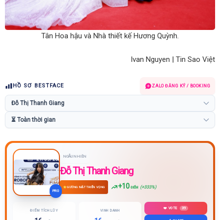
Tân Hoa hậu và Nhà thiết kế Hương Quỳnh.
Ivan Nguyen | Tin Sao Việt
HỒ SƠ BESTFACE
ZALO ĐĂNG KÝ / BOOKING
NGẪU NHIÊN
Đỗ Thị Thanh Giang
+10
(+333%)
GƯƠNG MẶT TRIỂN VỌNG
ĐIỂM
PRO
❤️ VOTE
39
ĐIỂM TÍCH LŨY
VINH DANH