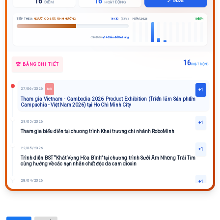
16
16
🔗 SHARE
ĐIỂM
HOẠT ĐỘNG
TIẾP THEO:
NGƯỜI CÓ SỨC ẢNH HƯỞNG
16 / 30
(53%)
NĂM 2026
13 điểm
Cần thêm
+14 điểm để lên Hạng
16
🏆 BẢNG CHI TIẾT
HOẠT ĐỘNG
27/06/2026
+1
MỚI
Tham gia Vietnam - Cambodia 2026 Product Exhibition (Triển lãm Sản phẩm
Campuchia - Việt Nam 2026) tại Ho Chi Minh City
29/05/2026
+1
Tham gia biểu diễn tại chương trình Khai trương chi nhánh RoboMinh
22/05/2026
+1
Trình diễn BST “Khát Vọng Hòa Bình” tại chương trình Sưởi Ấm Những Trái Tim
cùng hướng về các nạn nhân chất độc da cam dioxin
28/04/2026
+1
Hoà Sắc Đương Đại Fashion Show (28/04/2024)
16/04/2026
+1
Trình diễn chương trình Lễ trao tặng áo dài cho Viện Bảo tàng Áo dài của NTK