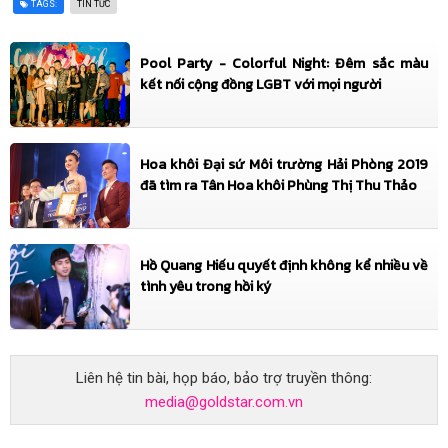
TAGS:
TIN TỨC
Võ Việt Chung
03/04/2026
+1
Pool Party - Colorful Night: Đêm sắc màu
Lễ ra mắt CLB Trẻ - Nhà Văn hoá Thanh Niên Bà Rịa - Vũng Tàu (First Face)
kết nối cộng đồng LGBT với mọi người
03/04/2026
+1
Show diễn Hội Doanh nhân
03/04/2026
+1
Hoa khôi Đại sứ Môi trường Hải Phòng 2019
Sao Nhí Mừng Xuân 2026 (Đại sứ Hình ảnh)
đã tìm ra Tân Hoa khôi Phùng Thị Thu Thảo
03/04/2026
+1
Lễ ra mắt Câu lạc bộ Nghệ thuật Phương Nam
03/04/2026
+1
Hồ Quang Hiếu quyết định không kể nhiều về
Tuần lễ Áo dài tại Phố đi bộ Nguyễn Huệ
tình yêu trong hồi ký
03/04/2026
+1
Trình diễn tại Festival PMU Universe Awards 2026
03/04/2026
+1
Liên hệ tin bài, họp báo, bảo trợ truyền thông:
https://www.giaitrivanhoa.vn/2026/04/thanh-giang-guong-mat-mau-nhi-tai-nang.html
media@goldstar.com.vn
01/04/2026
+1
https://www.giaitrivanhoa.vn/2026/04/thanh-giang-guong-mat-mau-nhi-tai-nang.html