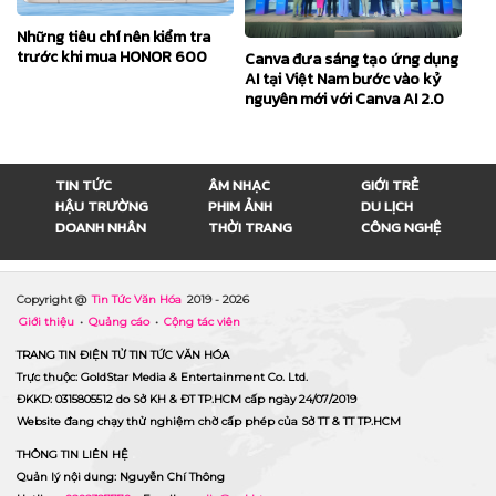
Những tiêu chí nên kiểm tra
trước khi mua HONOR 600
Canva đưa sáng tạo ứng dụng
AI tại Việt Nam bước vào kỷ
nguyên mới với Canva AI 2.0
TIN TỨC
ÂM NHẠC
GIỚI TRẺ
HẬU TRƯỜNG
PHIM ẢNH
DU LỊCH
DOANH NHÂN
THỜI TRANG
CÔNG NGHỆ
Copyright @
Tin Tức Văn Hóa
2019 -
2026
Giới thiệu
•
Quảng cáo
•
Cộng tác viên
TRANG TIN ĐIỆN TỬ TIN TỨC VĂN HÓA
Trực thuộc: GoldStar Media & Entertainment Co. Ltd.
ĐKKD: 0315805512 do Sở KH & ĐT TP.HCM cấp ngày 24/07/2019
Website đang chạy thử nghiệm chờ cấp phép của Sở TT & TT TP.HCM
THÔNG TIN LIÊN HỆ
Quản lý nội dung: Nguyễn Chí Thông