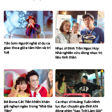
Tấn Sơn: Người nghệ sĩ du ca
giao thoa giữa tâm hồn và trí
Nhạc sĩ Đinh Trần Ngọc Huy:
tuệ
Nhà nghiên cứu dòng nhạc trị
liệu tinh thần
Bé Bona Cát Tiên khiến khán
Ca nhạc sĩ Hoàng Tuấn Minh
giả nghẹn ngào trong "Nhà Gia
lục đục chuyện gia đình khi
Tiên"
đóng phim "Sao Trời Làm Gió"